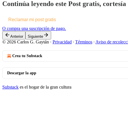
Continúa leyendo este Post gratis, cortesí
Reclamar mi post gratis
O compra una suscripción de pago.
Anterior
Siguiente
© 2026 Carlos G. Gaytán
·
Privacidad
∙
Términos
∙
Aviso de recolecc
Crea tu Substack
Descargar la app
Substack
es el hogar de la gran cultura