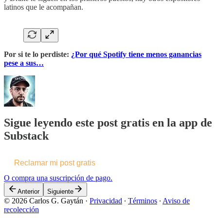
latinos que le acompañan.
Por si te lo perdiste:
¿Por qué Spotify tiene menos ganancias
pese a sus…
Sigue leyendo este post gratis en la app de
Substack
Reclamar mi post gratis
O compra una suscripción de pago.
Anterior
Siguiente
© 2026 Carlos G. Gaytán
·
Privacidad
∙
Términos
∙
Aviso de
recolección