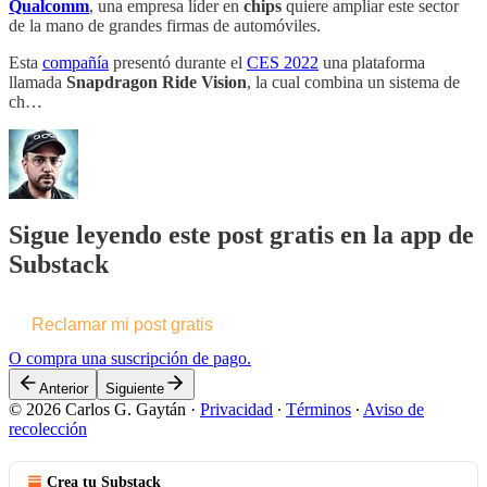
Qualcomm
, una empresa líder en
chips
quiere ampliar este sector
de la mano de grandes firmas de automóviles.
Esta
compañía
presentó durante el
CES 2022
una plataforma
llamada
Snapdragon Ride Vision
, la cual combina un sistema de
ch…
Sigue leyendo este post gratis en la app de
Substack
Reclamar mi post gratis
O compra una suscripción de pago.
Anterior
Siguiente
© 2026 Carlos G. Gaytán
·
Privacidad
∙
Términos
∙
Aviso de
recolección
Crea tu Substack