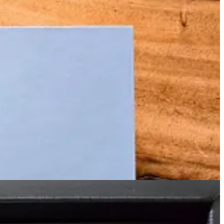
s y las fotos, aunque sean verticales (¡gracias a nuestros celulares!),
de emoción ni deja bordes raros.
ación se agradece. Muchos marcos suelen romper la armonía con cables