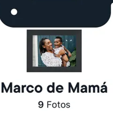
arco de la sala. O regalarle un Carver a tu abuela, ya pre-cargado con 
enes familia regada por el mundo, esta función es oro puro:
todos pueden