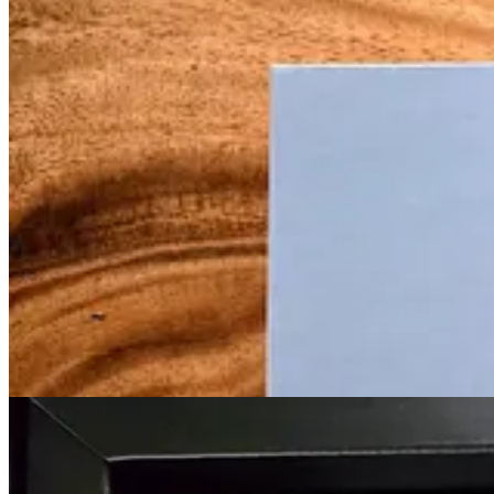
La pantalla, por si tenías duda, es una
HD mate de 10 pulgadas
. Nad
encajan perfecto.
El Carver puede mostrar dos fotos en formato ve
Detalles que suman (sí, incluso el cargador
Suena raro, pero hasta el cable y el conector propietario tienen su e
toscos o feos. Aquí no pasa eso; todo combina.