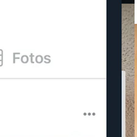
gen, eliges el marco y pum, ahí aparece, en la rotación que tú defines
so sí que no es común, y
puedes vincular Google Fotos
para