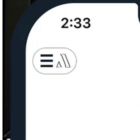
Imagínate estar de viaje y mandar una foto a tu familia, directo al m
seguir enviando fotos, y el propietario puede agregar las suyas. Si ti
Experiencia real en el día a día