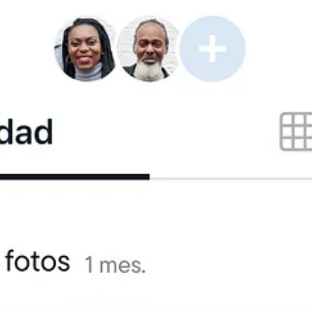
rir), pero una vez dentro,
enviar fotos es ultra fácil
. Seleccionas la ima
 hasta horas).
El almacenamiento en la nube de Aura es ilimitado
, e
no.