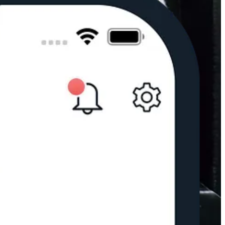
imágenes, mensajes y hasta una bienvenida. Lo mejor: después pueden
 participar, sin complicaciones
. Nadie se queda fuera.