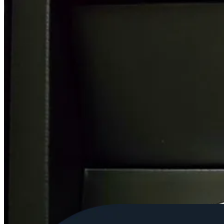
El verdadero valor: la comunidad Carver
Aquí es donde el Aura deja de ser sólo un marco bonito y se convierte 
social privada
.