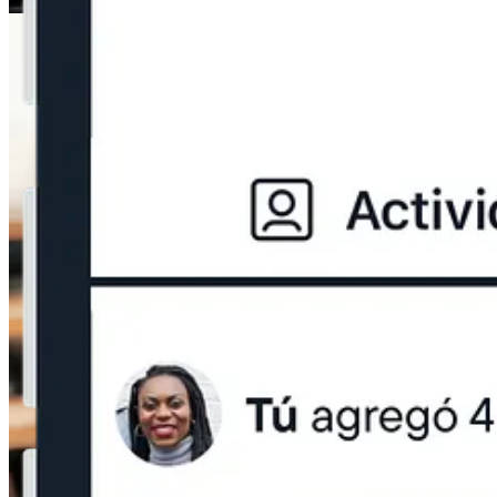
La app de Aura funciona bastante bien (aunque sí, a veces tarda en ab
(aleatoria o cronológica, y con el intervalo que quieras: desde minutos
aprovechar toda tu galería y no estar limitado por el espacio del teléfo