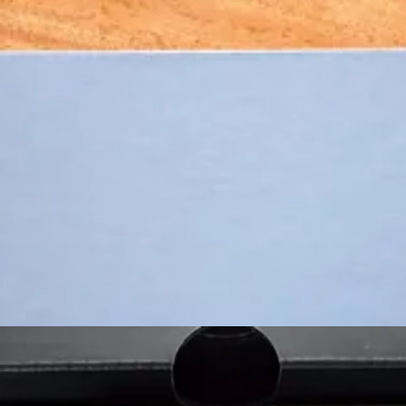
a de reflejos incómodos ni imágenes lavadas. Los colores se ven vibrante
rtical al mismo tiempo
, así que la experiencia no pierde ni una pizca 
)
ncanto. El diseño pensó en la estética, y eso cuando hablamos de decor