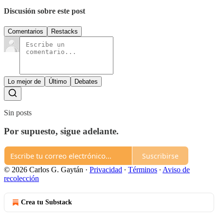
Discusión sobre este post
Comentarios
Restacks
Lo mejor de
Último
Debates
Sin posts
Por supuesto, sigue adelante.
Suscribirse
© 2026 Carlos G. Gaytán
·
Privacidad
∙
Términos
∙
Aviso de
recolección
Crea tu Substack