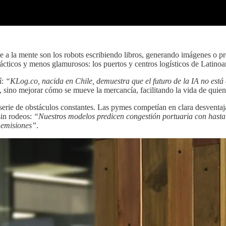
ne a la mente son los robots escribiendo libros, generando imágenes o 
ácticos y menos glamurosos: los puertos y centros logísticos de Latinoa
í:
“KLog.co, nacida en Chile, demuestra que el futuro de la IA no está
, sino mejorar cómo se mueve la mercancía, facilitando la vida de quie
serie de obstáculos constantes. Las pymes competían en clara desventaja f
sin rodeos:
“Nuestros modelos predicen congestión portuaria con hasta 4
y emisiones”
.