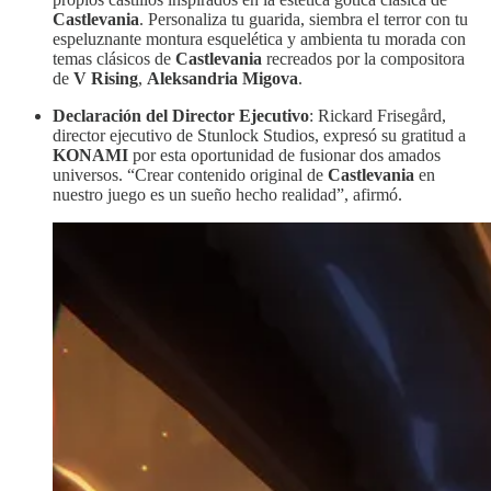
Castlevania
. Personaliza tu guarida, siembra el terror con tu
espeluznante montura esquelética y ambienta tu morada con
temas clásicos de
Castlevania
recreados por la compositora
de
V Rising
,
Aleksandria Migova
.
Declaración del Director Ejecutivo
: Rickard Frisegård,
director ejecutivo de Stunlock Studios, expresó su gratitud a
KONAMI
por esta oportunidad de fusionar dos amados
universos. “Crear contenido original de
Castlevania
en
nuestro juego es un sueño hecho realidad”, afirmó.