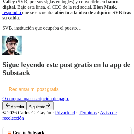
Valley
(SVB, por sus siglas en inglés) y convertirlo en
banco
digital
. Bajo esta línea, el CEO de la red social,
Elon Musk
,
respondió
que se encuentra
abierto a la idea de adquirir SVB tras
su caída
.
SVB, institución que ocupaba el puesto…
Sigue leyendo este post gratis en la app de
Substack
Reclamar mi post gratis
O compra una suscripción de pago.
Anterior
Siguiente
© 2026 Carlos G. Gaytán
·
Privacidad
∙
Términos
∙
Aviso de
recolección
Crea tu Substack