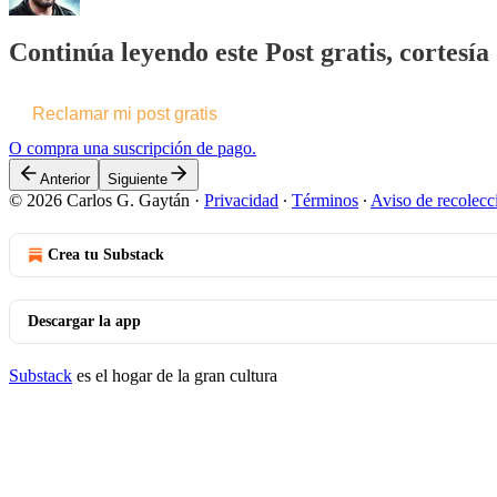
Continúa leyendo este Post gratis, cortesí
Reclamar mi post gratis
O compra una suscripción de pago.
Anterior
Siguiente
© 2026 Carlos G. Gaytán
·
Privacidad
∙
Términos
∙
Aviso de recolecc
Crea tu Substack
Descargar la app
Substack
es el hogar de la gran cultura