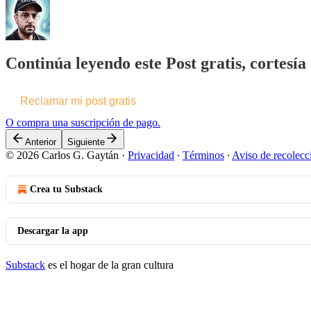
Continúa leyendo este Post gratis, cortesí
Reclamar mi post gratis
O compra una suscripción de pago.
Anterior
Siguiente
© 2026 Carlos G. Gaytán
·
Privacidad
∙
Términos
∙
Aviso de recolecc
Crea tu Substack
Descargar la app
Substack
es el hogar de la gran cultura