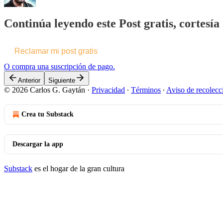
Continúa leyendo este Post gratis, cortesí
Reclamar mi post gratis
O compra una suscripción de pago.
Anterior
Siguiente
© 2026 Carlos G. Gaytán
·
Privacidad
∙
Términos
∙
Aviso de recolecc
Crea tu Substack
Descargar la app
Substack
es el hogar de la gran cultura