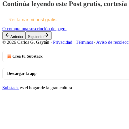
Continúa leyendo este Post gratis, cortesí
Reclamar mi post gratis
O compra una suscripción de pago.
Anterior
Siguiente
© 2026 Carlos G. Gaytán
·
Privacidad
∙
Términos
∙
Aviso de recolecc
Crea tu Substack
Descargar la app
Substack
es el hogar de la gran cultura