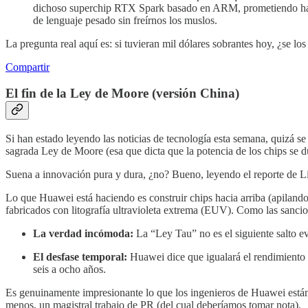
dichoso superchip RTX Spark basado en ARM, prometiendo h
de lenguaje pesado sin freírnos los muslos.
La pregunta real aquí es: si tuvieran mil dólares sobrantes hoy, ¿se l
Compartir
El fin de la Ley de Moore (versión China)
Si han estado leyendo las noticias de tecnología esta semana, quizá 
sagrada Ley de Moore (esa que dicta que la potencia de los chips se d
Suena a innovación pura y dura, ¿no? Bueno, leyendo el reporte de L
Lo que Huawei está haciendo es construir chips hacia arriba (apiland
fabricados con litografía ultravioleta extrema (EUV). Como las sanci
La verdad incómoda:
La “Ley Tau” no es el siguiente salto e
El desfase temporal:
Huawei dice que igualará el rendimiento d
seis a ocho años.
Es genuinamente impresionante lo que los ingenieros de Huawei están 
menos, un magistral trabajo de PR (del cual deberíamos tomar nota).