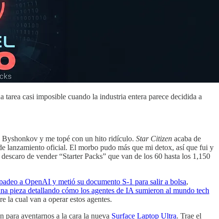
a tarea casi imposible cuando la industria entera parece decidida a
y Byshonkov y me topé con un hito ridículo.
Star Citizen
acaba de
 de lanzamiento oficial. El morbo pudo más que mi detox, así que fui y
descaro de vender “Starter Packs” que van de los 60 hasta los 1,150
rpadeo a OpenAI y metió su documento S-1 para salir a bolsa
,
a pieza detallando cómo los agentes de IA sumieron al mundo tech
re la cual van a operar estos agentes.
 para aventarnos a la cara la nueva
Surface Laptop Ultra
. Trae el