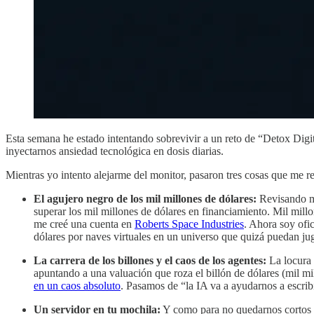
Esta semana he estado intentando sobrevivir a un reto de “Detox Digita
inyectarnos ansiedad tecnológica en dosis diarias.
Mientras yo intento alejarme del monitor, pasaron tres cosas que me re
El agujero negro de los mil millones de dólares:
Revisando mi
superar los mil millones de dólares en financiamiento. Mil mill
me creé una cuenta en
Roberts Space Industries
. Ahora soy ofi
dólares por naves virtuales en un universo que quizá puedan jug
La carrera de los billones y el caos de los agentes:
La locura 
apuntando a una valuación que roza el billón de dólares (mil mi
en un caos absoluto
. Pasamos de “la IA va a ayudarnos a escribi
Un servidor en tu mochila:
Y como para no quedarnos cortos d