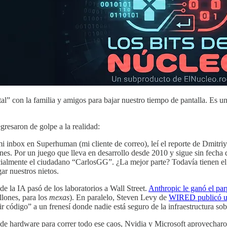
l” con la familia y amigos para bajar nuestro tiempo de pantalla. Es un
gresaron de golpe a la realidad:
 inbox en Superhuman (mi cliente de correo), leí el reporte de Dmitri
ones. Por un juego que lleva en desarrollo desde 2010 y sigue sin fecha
cialmente el ciudadano “CarlosGG”. ¿La mejor parte? Todavía tienen el 
ar nuestros nietos.
de la IA pasó de los laboratorios a Wall Street.
Anthropic le ganó el pa
llones, para los
mexas
). En paralelo, Steven Levy de
WIRED publicó un
r código” a un frenesí donde nadie está seguro de la infraestructura sob
e hardware para correr todo ese caos, Nvidia y Microsoft aprovecharon