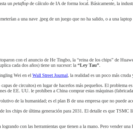
asta un
petaflop
de cálculo de IA de forma local. Básicamente, la indus
os meterían a una nave .jpeg de un juego que no ha salido, o a una lapto
se toparon con el anuncio de He Tingbo, la “reina de los chips” de Huaw
uplica cada dos años) tiene un sucesor: la
“Ley Tau”
.
ingling Wei en el
Wall Street Journal
, la realidad es un poco más cruda 
o capas de circuitos) en lugar de hacerlos más pequeños. El problema 
ones de EE. UU. le prohíben a China comprar estas máquinas (fabricada
volutivo de la humanidad; es el plan B de una empresa que no puede ac
e los chips de última generación para 2031. El detalle es que TSMC lle
logrando con las herramientas que tienen a la mano. Pero vender una li