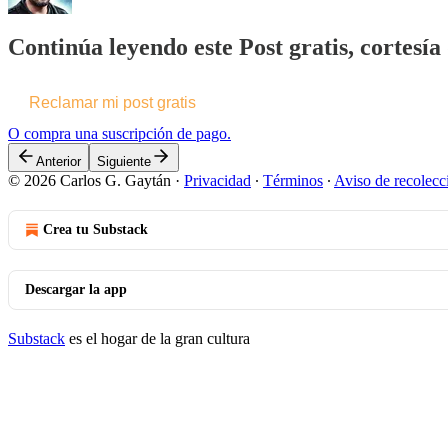
Continúa leyendo este Post gratis, cortesí
Reclamar mi post gratis
O compra una suscripción de pago.
Anterior
Siguiente
© 2026 Carlos G. Gaytán
·
Privacidad
∙
Términos
∙
Aviso de recolecc
Crea tu Substack
Descargar la app
Substack
es el hogar de la gran cultura