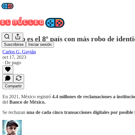
México es el 8º país con más robo de iden
Suscribirse
Iniciar sesión
Carlos G. Gaytán
oct 17, 2023
∙ De pago
Compartir
En 2021, México registró
4.4 millones de reclamaciones a instituci
del
Banco de México.
Se rechazan
una de cada cinco transacciones digitales por posibl