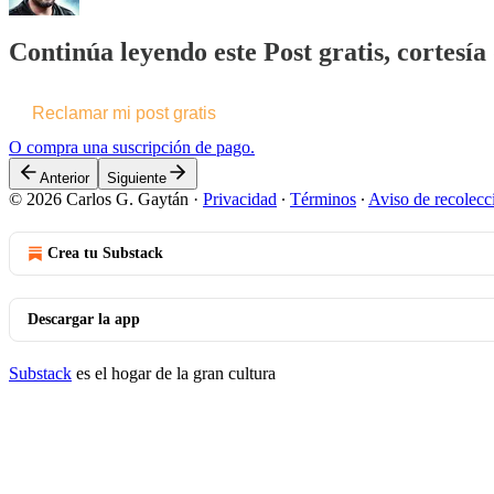
Continúa leyendo este Post gratis, cortesí
Reclamar mi post gratis
O compra una suscripción de pago.
Anterior
Siguiente
© 2026 Carlos G. Gaytán
·
Privacidad
∙
Términos
∙
Aviso de recolecc
Crea tu Substack
Descargar la app
Substack
es el hogar de la gran cultura