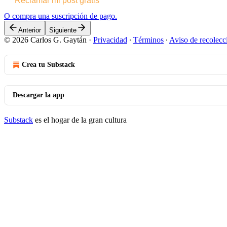
Reclamar mi post gratis
O compra una suscripción de pago.
Anterior
Siguiente
© 2026 Carlos G. Gaytán
·
Privacidad
∙
Términos
∙
Aviso de recolecc
Crea tu Substack
Descargar la app
Substack
es el hogar de la gran cultura