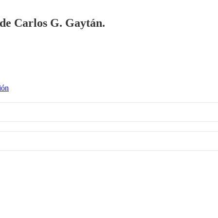
a de Carlos G. Gaytán.
ión