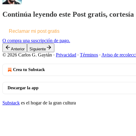
Continúa leyendo este Post gratis, cortesí
Reclamar mi post gratis
O compra una suscripción de pago.
Anterior
Siguiente
© 2026 Carlos G. Gaytán
·
Privacidad
∙
Términos
∙
Aviso de recolecc
Crea tu Substack
Descargar la app
Substack
es el hogar de la gran cultura