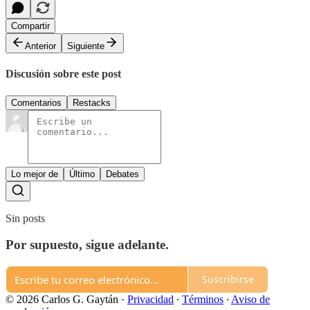
Compartir
Anterior
Siguiente
Discusión sobre este post
Comentarios
Restacks
Lo mejor de
Último
Debates
Sin posts
Por supuesto, sigue adelante.
Suscribirse
© 2026 Carlos G. Gaytán
·
Privacidad
∙
Términos
∙
Aviso de