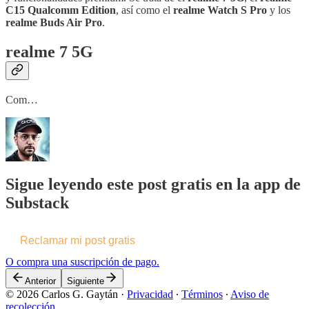
C15 Qualcomm Edition
, así como el
realme Watch S Pro
y los
realme Buds Air Pro
.
realme 7 5G
Com…
Sigue leyendo este post gratis en la app de
Substack
Reclamar mi post gratis
O compra una suscripción de pago.
Anterior
Siguiente
© 2026 Carlos G. Gaytán
·
Privacidad
∙
Términos
∙
Aviso de
recolección