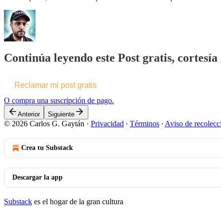
Continúa leyendo este Post gratis, cortesí
Reclamar mi post gratis
O compra una suscripción de pago.
Anterior
Siguiente
© 2026 Carlos G. Gaytán
·
Privacidad
∙
Términos
∙
Aviso de recolecc
Crea tu Substack
Descargar la app
Substack
es el hogar de la gran cultura