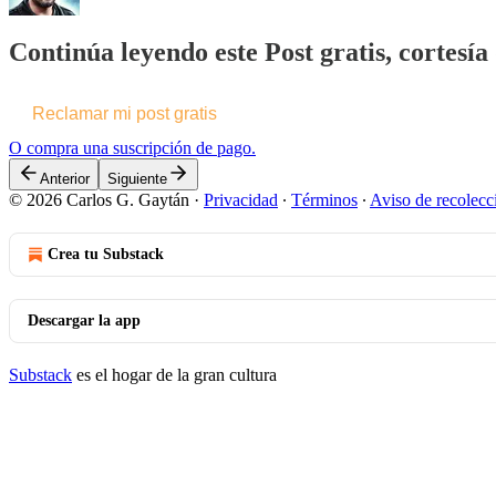
Continúa leyendo este Post gratis, cortesí
Reclamar mi post gratis
O compra una suscripción de pago.
Anterior
Siguiente
© 2026 Carlos G. Gaytán
·
Privacidad
∙
Términos
∙
Aviso de recolecc
Crea tu Substack
Descargar la app
Substack
es el hogar de la gran cultura