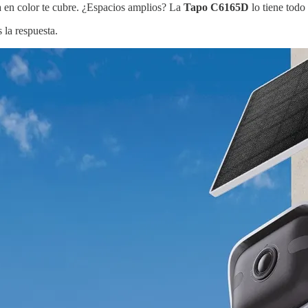
 en color te cubre. ¿Espacios amplios? La
Tapo C6165D
lo tiene todo
 la respuesta.