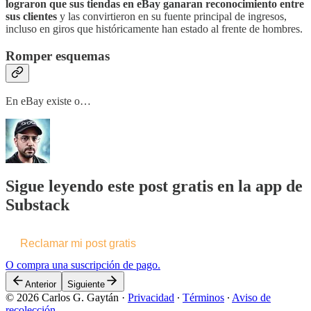
lograron que sus tiendas en eBay ganaran reconocimiento entre
sus clientes
y las convirtieron en su fuente principal de ingresos,
incluso en giros que históricamente han estado al frente de hombres.
Romper esquemas
En eBay existe o…
Sigue leyendo este post gratis en la app de
Substack
Reclamar mi post gratis
O compra una suscripción de pago.
Anterior
Siguiente
© 2026 Carlos G. Gaytán
·
Privacidad
∙
Términos
∙
Aviso de
recolección